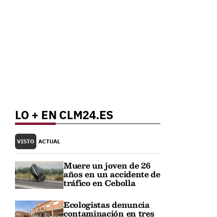
n
LO + EN CLM24.ES
VISTO
ACTUAL
Muere un joven de 26
años en un accidente de
tráfico en Cebolla
Ecologistas denuncia
contaminación en tres