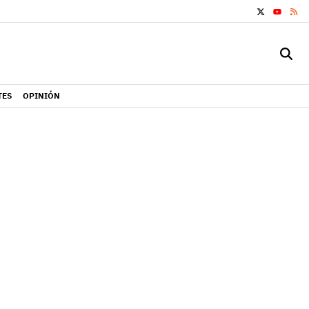
X
RS
YOUTUB
TES
OPINIÓN