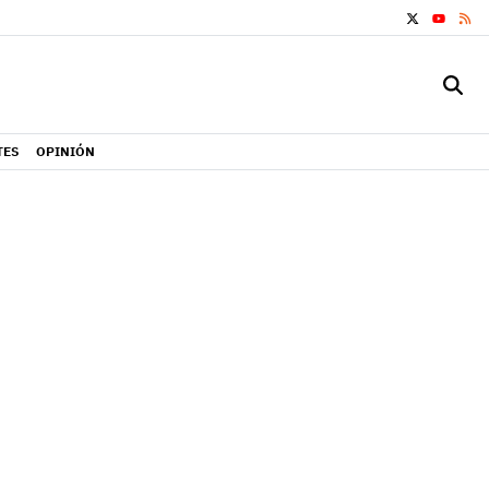
X
RS
YOUTUB
TES
OPINIÓN