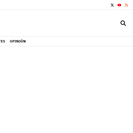
X
RS
YOUTUB
TES
OPINIÓN