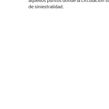
aquellos puntos donde la circulación su
de siniestralidad.