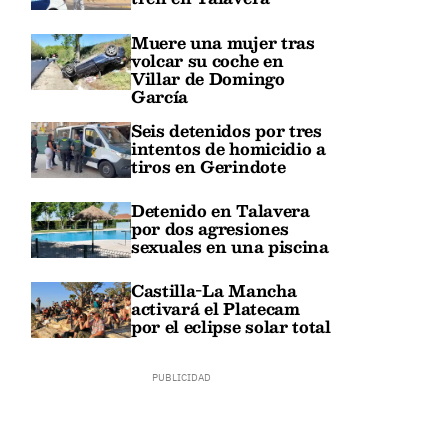
Muere una mujer tras
volcar su coche en
Villar de Domingo
García
Seis detenidos por tres
intentos de homicidio a
tiros en Gerindote
Detenido en Talavera
por dos agresiones
sexuales en una piscina
Castilla-La Mancha
activará el Platecam
por el eclipse solar total