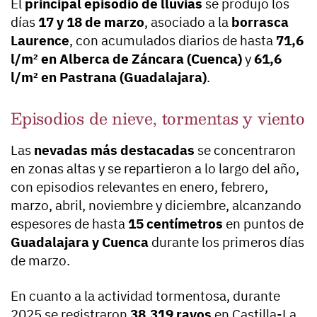
El
principal episodio de lluvias
se produjo los
días
17 y 18 de marzo
, asociado a la
borrasca
Laurence
, con acumulados diarios de hasta
71,6
l/m² en Alberca de Záncara (Cuenca)
y
61,6
l/m² en Pastrana (Guadalajara)
.
Episodios de nieve, tormentas y viento
Las
nevadas más destacadas
se concentraron
en zonas altas y se repartieron a lo largo del año,
con episodios relevantes en enero, febrero,
marzo, abril, noviembre y diciembre, alcanzando
espesores de hasta
15 centímetros
en puntos de
Guadalajara y Cuenca
durante los primeros días
de marzo.
En cuanto a la actividad tormentosa, durante
2025 se registraron
38.319 rayos
en Castilla-La