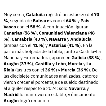
Muy cerca,
Cataluña
registró un esfuerzo del
70
%
, seguida de
Baleares
con el
64 %
y
País
Vasco
con el
58 %
. A continuación figuran
Canarias
(
56 %
),
Comunidad Valenciana
(
48
%
),
Cantabria
(
43 %
),
Navarra
y
Andalucía
(ambas con el
41 %
) y
Asturias
(
41 %
). En la
parte más holgada de la tabla, junto a Castilla-La
Mancha y Extremadura, aparecen
Galicia
(
38 %
),
Aragón
(
37 %
),
Castilla y León
,
Murcia
y
La
Rioja
(las tres con el
36 %
) y
Murcia
(
36 %
). De
las diecisiete comunidades analizadas, catorce
vieron crecer el porcentaje de sueldo destinado
al alquiler respecto a 2024; solo
Navarra
y
Madrid
lo mantuvieron estable, y únicamente
Aragón
logró reducirlo.