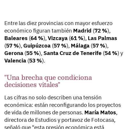
Entre las diez provincias con mayor esfuerzo
económico figuran también
Madrid
(
72 %
),
Baleares
(
64 %
),
Vizcaya
(
61 %
),
Las Palmas
(
57 %
),
Guipúzcoa
(
57 %
),
Málaga
(
57 %
),
Gerona
(
55 %
),
Santa Cruz de Tenerife
(
54 %
) y
Valencia
(
53 %
).
"Una brecha que condiciona
decisiones vitales"
Las cifras no solo describen una tensión
económica: están reconfigurando los proyectos
de vida de millones de personas.
María Matos
,
directora de Estudios y portavoz de Fotocasa,
señaló que "esta presión económica está