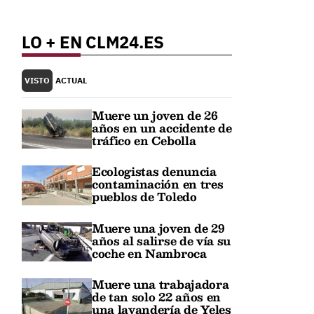
LO + EN CLM24.ES
VISTO
ACTUAL
Muere un joven de 26
años en un accidente de
tráfico en Cebolla
o
Ecologistas denuncia
contaminación en tres
pueblos de Toledo
Muere una joven de 29
años al salirse de vía su
coche en Nambroca
Muere una trabajadora
de tan solo 22 años en
una lavandería de Yeles