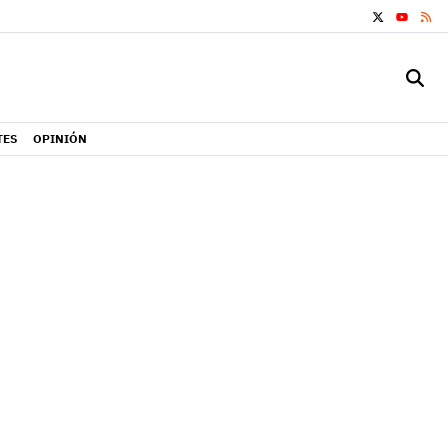
X
RS
YOUTUB
TES
OPINIÓN