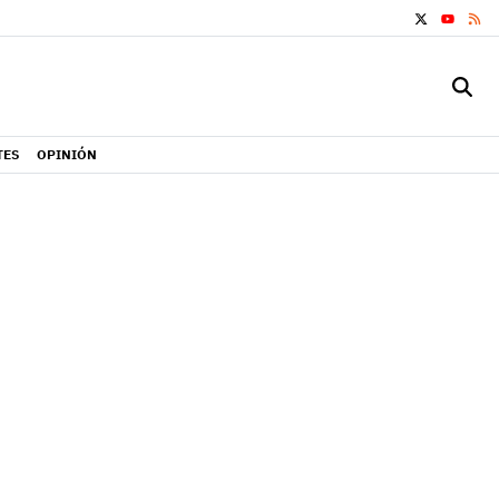
X
RS
YOUTUB
TES
OPINIÓN