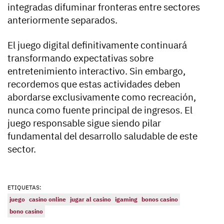
integradas difuminar fronteras entre sectores
anteriormente separados.
El juego digital definitivamente continuará
transformando expectativas sobre
entretenimiento interactivo. Sin embargo,
recordemos que estas actividades deben
abordarse exclusivamente como recreación,
nunca como fuente principal de ingresos. El
juego responsable sigue siendo pilar
fundamental del desarrollo saludable de este
sector.
ETIQUETAS:
juego
casino online
jugar al casino
igaming
bonos casino
bono casino