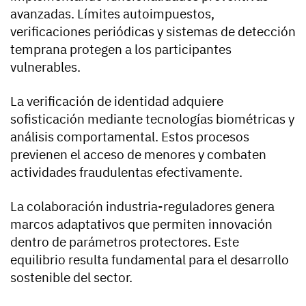
avanzadas. Límites autoimpuestos,
verificaciones periódicas y sistemas de detección
temprana protegen a los participantes
vulnerables.
La verificación de identidad adquiere
sofisticación mediante tecnologías biométricas y
análisis comportamental. Estos procesos
previenen el acceso de menores y combaten
actividades fraudulentas efectivamente.
La colaboración industria-reguladores genera
marcos adaptativos que permiten innovación
dentro de parámetros protectores. Este
equilibrio resulta fundamental para el desarrollo
sostenible del sector.