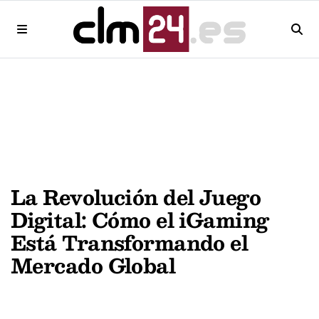
La Revolución del Juego
Digital: Cómo el iGaming
Está Transformando el
Mercado Global