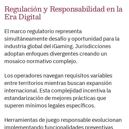
Regulación y Responsabilidad en la
Era Digital
El marco regulatorio representa
simultáneamente desafío y oportunidad para la
industria global del iGaming. Jurisdicciones
adoptan enfoques divergentes creando un
mosaico normativo complejo.
Los operadores navegan requisitos variables
entre territorios mientras buscan expansión
internacional. Esta complejidad incentiva la
estandarización de mejores prácticas que
superen mínimos legales específicos.
Herramientas de juego responsable evolucionan
implementando funcionalidades preventivas