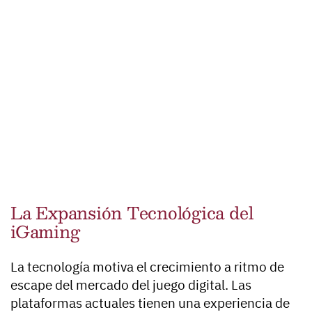
La Expansión Tecnológica del
iGaming
La tecnología motiva el crecimiento a ritmo de
escape del mercado del juego digital. Las
plataformas actuales tienen una experiencia de