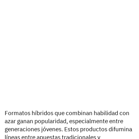
Formatos híbridos que combinan habilidad con
azar ganan popularidad, especialmente entre
generaciones jóvenes. Estos productos difumina
líneas entre apuestas tradicionales y