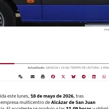
Una
Actualizado:
18/05/26 |
13:06
| TIEMPO DE LECTURA: 1 MIN
ida este lunes,
18 de mayo de 2026
, tras
a empresa multicentro de
Alcázar de San Juan
ia. El accidente se produjo a las
11.09 horas
y obligó