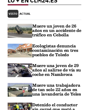
LO + EN CLM24.ES
VISTO
ACTUAL
Muere un joven de 26
años en un accidente de
tráfico en Cebolla
Ecologistas denuncia
contaminación en tres
pueblos de Toledo
Muere una joven de 29
años al salirse de vía su
coche en Nambroca
Muere una trabajadora
de tan solo 22 años en
una lavandería de Yeles
Detenido el conductor
sin carné que mató a