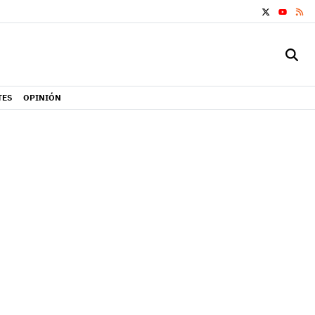
X
RS
YOUTUB
TES
OPINIÓN