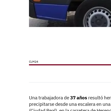
CLM24
Una trabajadora de
37 años
resultó her
precipitarse desde una escalera en un
(Ciudad Real), en la carretera de Herenc