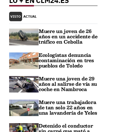
LO + EN CLM24.ES
VISTO
ACTUAL
Muere un joven de 26
años en un accidente de
tráfico en Cebolla
Ecologistas denuncia
contaminación en tres
pueblos de Toledo
Muere una joven de 29
años al salirse de vía su
coche en Nambroca
Muere una trabajadora
de tan solo 22 años en
una lavandería de Yeles
Detenido el conductor
sin carné que mató a