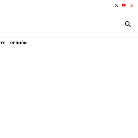
X
RS
YOUTUB
TES
OPINIÓN