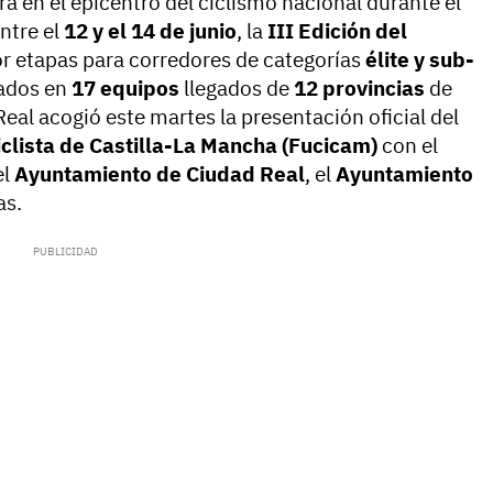
rá en el epicentro del ciclismo nacional durante el
ntre el
12 y el 14 de junio
, la
III Edición del
or etapas para corredores de categorías
élite y sub-
ados en
17 equipos
llegados de
12 provincias
de
eal acogió este martes la presentación oficial del
clista de Castilla-La Mancha (Fucicam)
con el
el
Ayuntamiento de Ciudad Real
, el
Ayuntamiento
as.