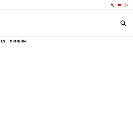
X
RS
YOUTUB
TES
OPINIÓN