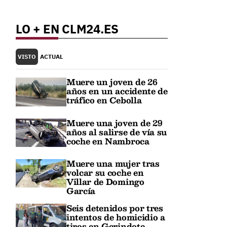
LO + EN CLM24.ES
VISTO
ACTUAL
Muere un joven de 26
años en un accidente de
tráfico en Cebolla
Muere una joven de 29
años al salirse de vía su
coche en Nambroca
Muere una mujer tras
volcar su coche en
Villar de Domingo
García
Seis detenidos por tres
intentos de homicidio a
tiros en Gerindote