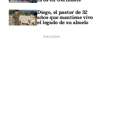
Diego, el pastor de 32
años que mantiene vivo
el legado de su abuelo