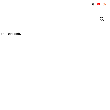
X
RS
YOUTUB
TES
OPINIÓN