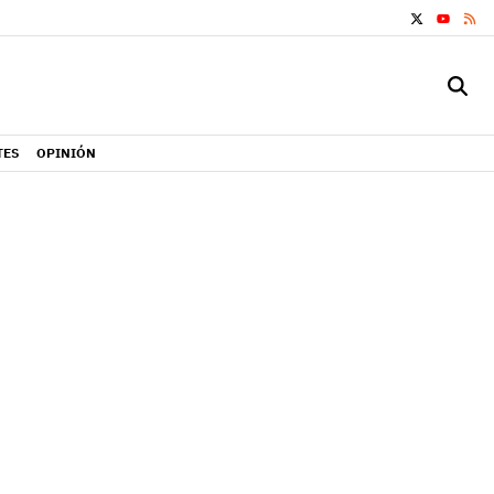
X
RS
YOUTUB
TES
OPINIÓN