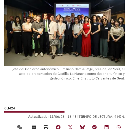
El jefe del Gobierno autonómico, Emiliano García-Page, preside, en Seúl, el
acto de presentación de Castilla-La Mancha como destino turístico y
gastronómico. En el Instituto Cervantes de Seúl.
CLM24
Actualizado:
11/06/26 |
16:43
| TIEMPO DE LECTURA: 4 MIN.