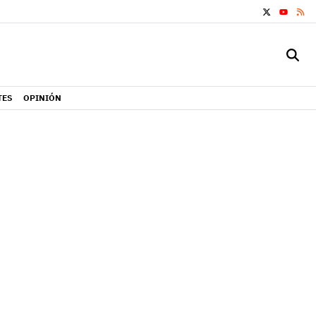
X
RS
YOUTUB
TES
OPINIÓN