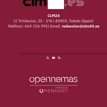
CLM24
C/ Trinitarios, 25 - 1ºA | 45003, Toledo (Spain)
Teléfono: 669 326 991| Email:
redaccion@clm24.es
X
RSS
Youtube