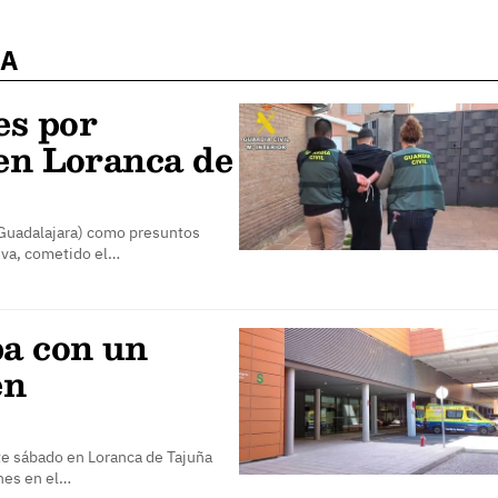
ÑA
es por
 en Loranca de
(Guadalajara) como presuntos
iva, cometido el…
ba con un
en
te sábado en Loranca de Tajuña
nes en el…