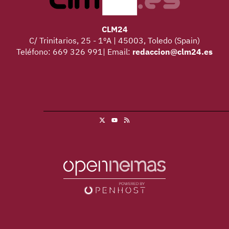
CLM24
C/ Trinitarios, 25 - 1ºA | 45003, Toledo (Spain)
Teléfono: 669 326 991| Email:
redaccion@clm24.es
X
RSS
Youtube