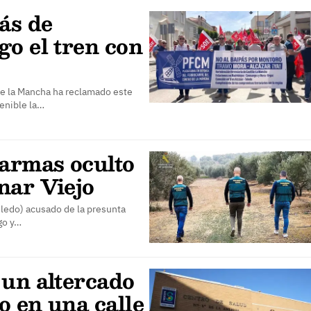
ás de
go el tren con
 de la Mancha ha reclamado este
tenible la…
 armas oculto
nar Viejo
oledo) acusado de la presunta
go y…
 un altercado
o en una calle