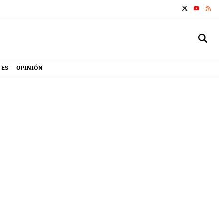
X
RS
YOUTUB
TES
OPINIÓN