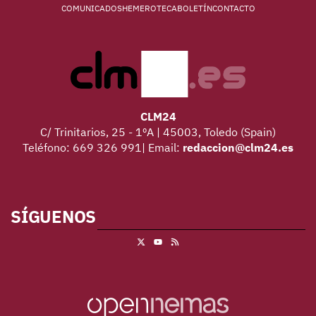
COMUNICADOS
HEMEROTECA
BOLETÍN
CONTACTO
CLM24
C/ Trinitarios, 25 - 1ºA | 45003, Toledo (Spain)
Teléfono: 669 326 991| Email:
redaccion@clm24.es
SÍGUENOS
X
RSS
Youtube