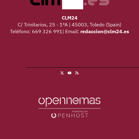
CLM24
C/ Trinitarios, 25 - 1ºA | 45003, Toledo (Spain)
Teléfono: 669 326 991| Email:
redaccion@clm24.es
X
RSS
Youtube