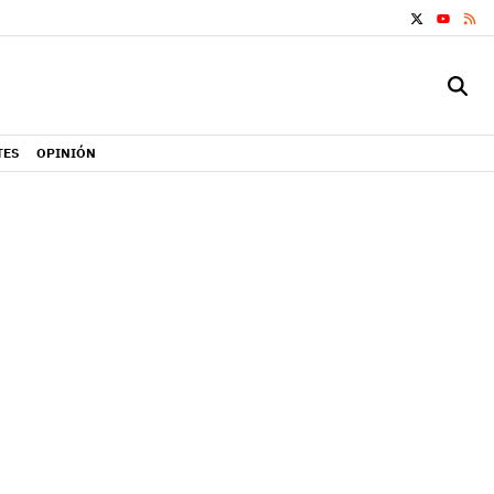
X
RS
YOUTUB
TES
OPINIÓN