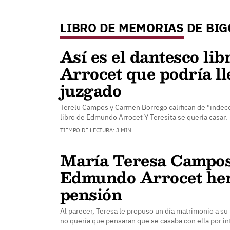
LIBRO DE MEMORIAS DE BI
Así es el dantesco lib
Arrocet que podría ll
juzgado
Terelu Campos y Carmen Borrego califican de "indece
libro de Edmundo Arrocet Y Teresita se quería casar.
TIEMPO DE LECTURA: 3 MIN.
María Teresa Campos
Edmundo Arrocet her
pensión
Al parecer, Teresa le propuso un día matrimonio a su
no quería que pensaran que se casaba con ella por in