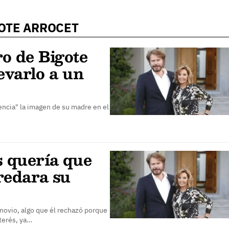
GOTE ARROCET
ro de Bigote
evarlo a un
ncia" la imagen de su madre en el
 quería que
edara su
 novio, algo que él rechazó porque
terés, ya…