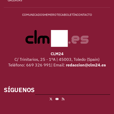
GALERÍAS
COMUNICADOS
HEMEROTECA
BOLETÍN
CONTACTO
CLM24
C/ Trinitarios, 25 - 1ºA | 45003, Toledo (Spain)
Teléfono: 669 326 991| Email:
redaccion@clm24.es
SÍGUENOS
X
RSS
Youtube