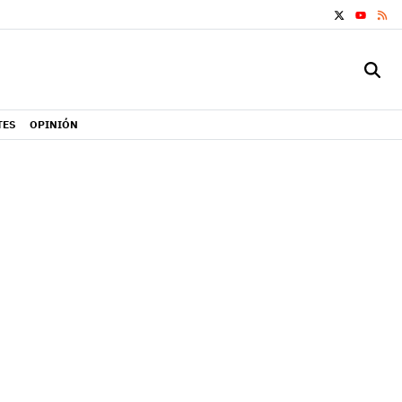
X
RS
YOUTUB
TES
OPINIÓN