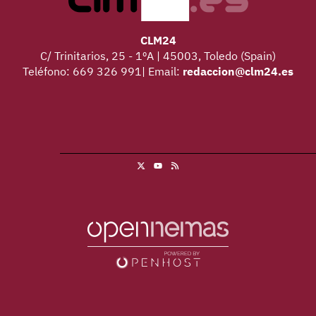
CLM24
C/ Trinitarios, 25 - 1ºA | 45003, Toledo (Spain)
Teléfono: 669 326 991| Email:
redaccion@clm24.es
X
RSS
Youtube