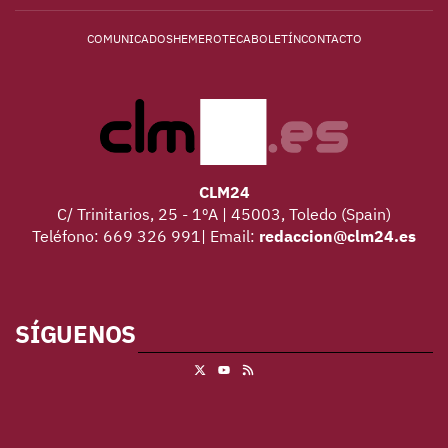
COMUNICADOS
HEMEROTECA
BOLETÍN
CONTACTO
CLM24
C/ Trinitarios, 25 - 1ºA | 45003, Toledo (Spain)
Teléfono: 669 326 991| Email:
redaccion@clm24.es
SÍGUENOS
X
RSS
Youtube