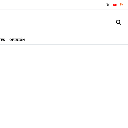
X
RS
YOUTUB
TES
OPINIÓN