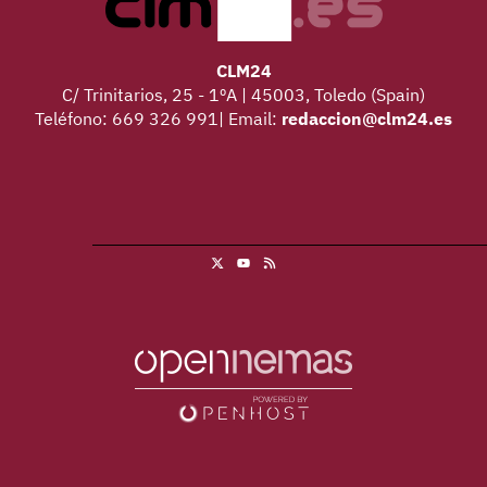
CLM24
C/ Trinitarios, 25 - 1ºA | 45003, Toledo (Spain)
Teléfono: 669 326 991| Email:
redaccion@clm24.es
X
RSS
Youtube