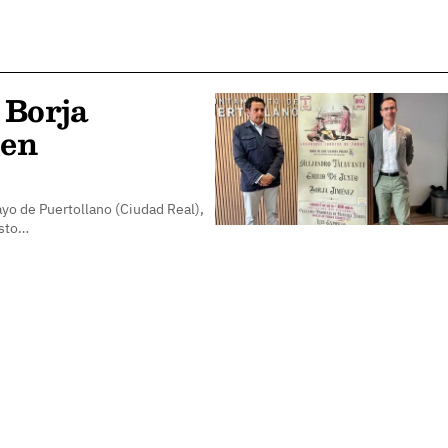
 Borja
 en
Mayo de Puertollano (Ciudad Real),
usto…