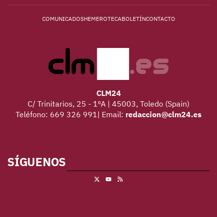
COMUNICADOS
HEMEROTECA
BOLETÍN
CONTACTO
CLM24
C/ Trinitarios, 25 - 1ºA | 45003, Toledo (Spain)
Teléfono: 669 326 991| Email:
redaccion@clm24.es
SÍGUENOS
X
RSS
Youtube