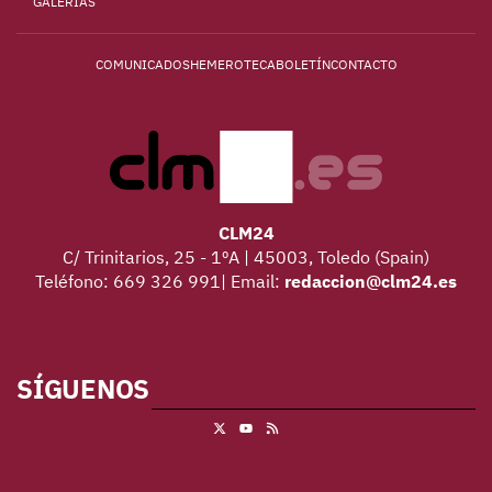
GALERÍAS
COMUNICADOS
HEMEROTECA
BOLETÍN
CONTACTO
CLM24
C/ Trinitarios, 25 - 1ºA | 45003, Toledo (Spain)
Teléfono: 669 326 991| Email:
redaccion@clm24.es
SÍGUENOS
X
RSS
Youtube