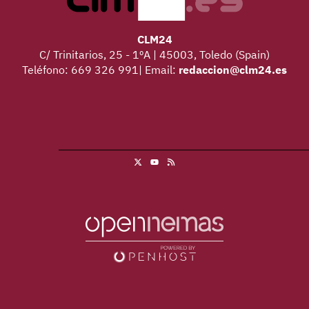
CLM24
C/ Trinitarios, 25 - 1ºA | 45003, Toledo (Spain)
Teléfono: 669 326 991| Email:
redaccion@clm24.es
X
RSS
Youtube