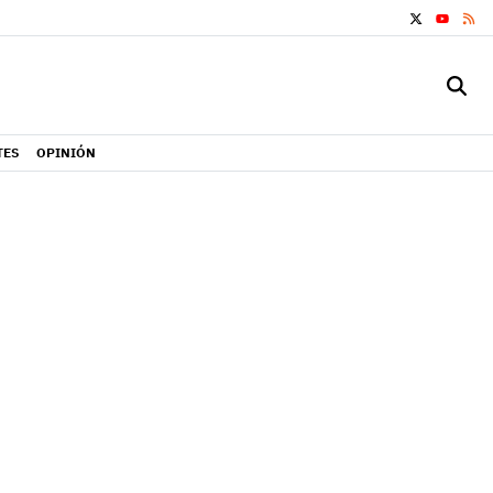
X
RS
YOUTUB
TES
OPINIÓN