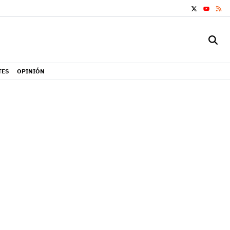
X
RS
YOUTUB
TES
OPINIÓN