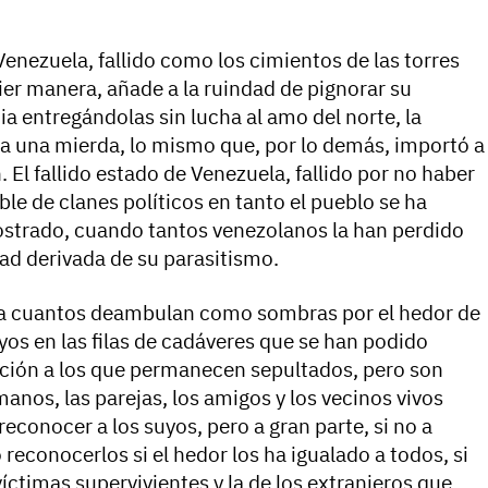
Venezuela, fallido como los cimientos de las torres
uier manera, añade a la ruindad de pignorar su
a entregándolas sin lucha al amo del norte, la
ba una mierda, lo mismo que, por lo demás, importó a
 El fallido estado de Venezuela, fallido por no haber
ble de clanes políticos en tanto el pueblo se ha
mostrado, cuando tantos venezolanos la han perdido
ad derivada de su parasitismo.
car a cuantos deambulan como sombras por el hedor de
yos en las filas de cadáveres que se han podido
lación a los que permanecen sepultados, pero son
manos, las parejas, los amigos y los vecinos vivos
reconocer a los suyos, pero a gran parte, si no a
reconocerlos si el hedor los ha igualado a todos, si
víctimas supervivientes y la de los extranjeros que