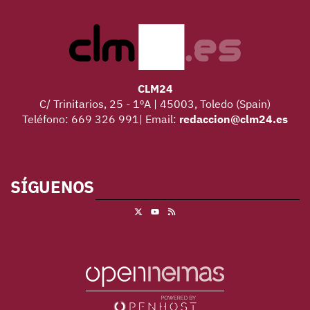
CLM24
C/ Trinitarios, 25 - 1ºA | 45003, Toledo (Spain)
Teléfono: 669 326 991| Email:
redaccion@clm24.es
SÍGUENOS
X
RSS
Youtube