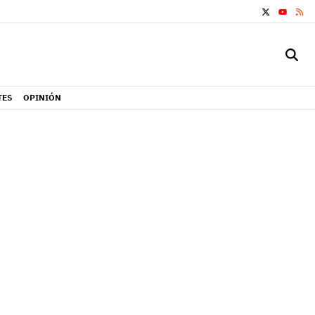
X
RS
YOUTUB
TES
OPINIÓN