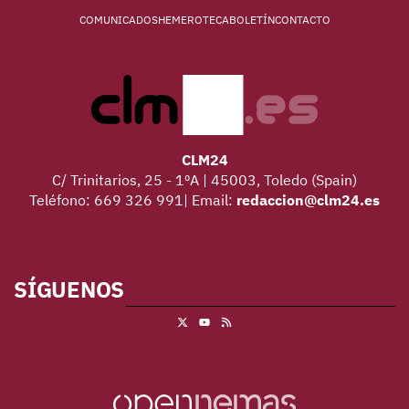
COMUNICADOS
HEMEROTECA
BOLETÍN
CONTACTO
CLM24
C/ Trinitarios, 25 - 1ºA | 45003, Toledo (Spain)
Teléfono: 669 326 991| Email:
redaccion@clm24.es
SÍGUENOS
X
RSS
Youtube