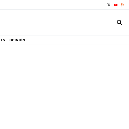
X
RS
YOUTUB
TES
OPINIÓN