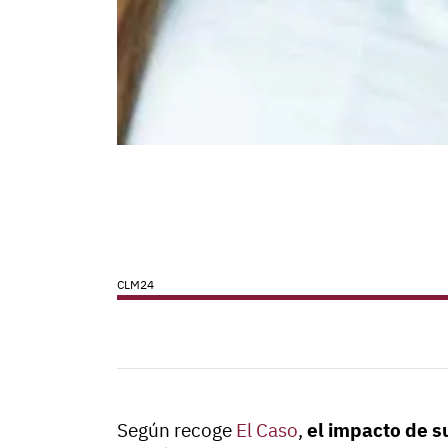
CLM24
Según recoge
El Caso
,
el impacto de s