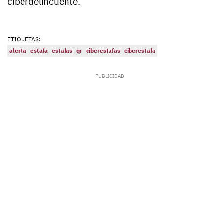
ciberdelincuente.
ETIQUETAS:
alerta
estafa
estafas
qr
ciberestafas
ciberestafa