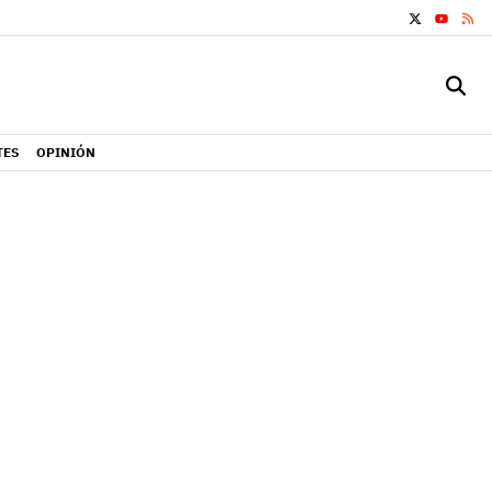
X
RS
YOUTUB
TES
OPINIÓN