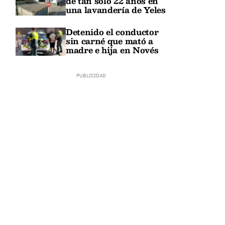
de tan solo 22 años en
una lavandería de Yeles
Detenido el conductor
sin carné que mató a
madre e hija en Novés