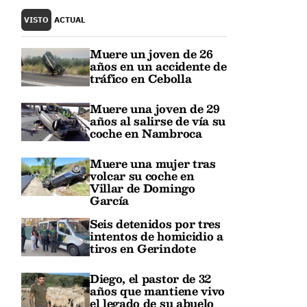
VISTO
ACTUAL
Muere un joven de 26
años en un accidente de
tráfico en Cebolla
Muere una joven de 29
años al salirse de vía su
coche en Nambroca
Muere una mujer tras
volcar su coche en
Villar de Domingo
García
Seis detenidos por tres
intentos de homicidio a
tiros en Gerindote
Diego, el pastor de 32
años que mantiene vivo
el legado de su abuelo