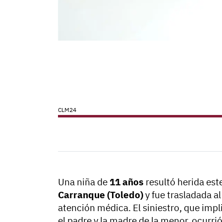
CLM24
Una niña de
11 años
resultó herida est
Carranque (Toledo)
y fue trasladada a
atención médica. El siniestro, que impl
el padre y la madre de la menor, ocurri