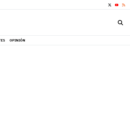
X
RS
YOUTUB
TES
OPINIÓN