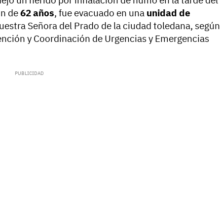
 dejó un herido por inhalación de humo en la tarde del
ón de
62 años
, fue evacuado en una
unidad de
uestra Señora del Prado de la ciudad toledana, según
tención y Coordinación de Urgencias y Emergencias