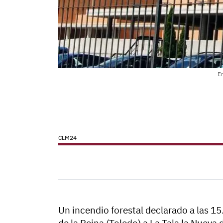
En
CLM24
Un incendio forestal declarado a las 15