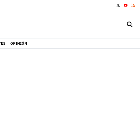
X
RS
YOUTUB
TES
OPINIÓN