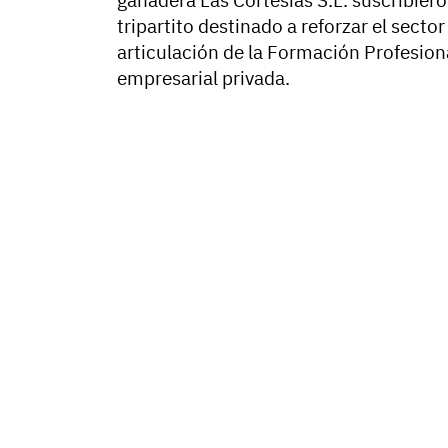
ganadera Las Cortesías S.L. suscribie
tripartito destinado a reforzar el sec
articulación de la Formación Profesional
empresarial privada.