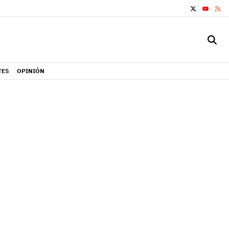
X
RS
YOUTUB
TES
OPINIÓN