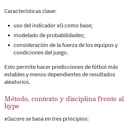
Características clave:
uso del indicador xG como base;
modelado de probabilidades;
consideración de la fuerza de los equipos y
condiciones del juego.
Esto permite hacer predicciones de fútbol más
estables y menos dependientes de resultados
aleatorios.
Método, contexto y disciplina frente al
hype
xGscore se basa en tres principios: