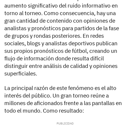
aumento significativo del ruido informativo en
torno al torneo. Como consecuencia, hay una
gran cantidad de contenido con opiniones de
analistas y pronósticos para partidos de la fase
de grupos y rondas posteriores. En redes
sociales, blogs y analistas deportivos publican
sus propios pronósticos de fútbol, creando un
flujo de información donde resulta difícil
distinguir entre análisis de calidad y opiniones
superficiales.
La principal razón de este fenómeno es el alto
interés del público. Un gran torneo reúne a
millones de aficionados frente a las pantallas en
todo el mundo. Como resultado: