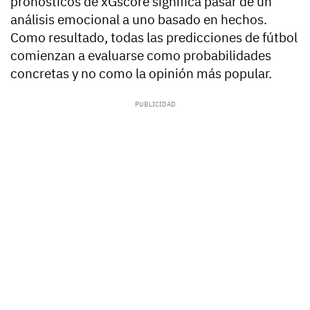
pronósticos de xGscore significa pasar de un
análisis emocional a uno basado en hechos.
Como resultado, todas las predicciones de fútbol
comienzan a evaluarse como probabilidades
concretas y no como la opinión más popular.