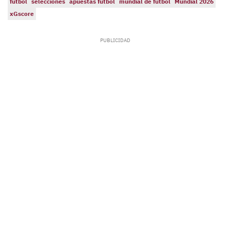
fútbol
selecciones
apuestas fútbol
mundial de fútbol
Mundial 2026
xGscore