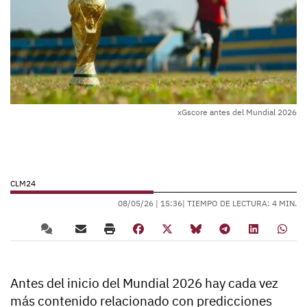
xGscore antes del Mundial 2026
CLM24
08/05/26 |
15:36
| TIEMPO DE LECTURA: 4 MIN.
Antes del inicio del Mundial 2026 hay cada vez
más contenido relacionado con predicciones