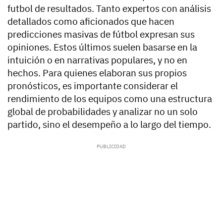
futbol de resultados. Tanto expertos con análisis
detallados como aficionados que hacen
predicciones masivas de fútbol expresan sus
opiniones. Estos últimos suelen basarse en la
intuición o en narrativas populares, y no en
hechos. Para quienes elaboran sus propios
pronósticos, es importante considerar el
rendimiento de los equipos como una estructura
global de probabilidades y analizar no un solo
partido, sino el desempeño a lo largo del tiempo.