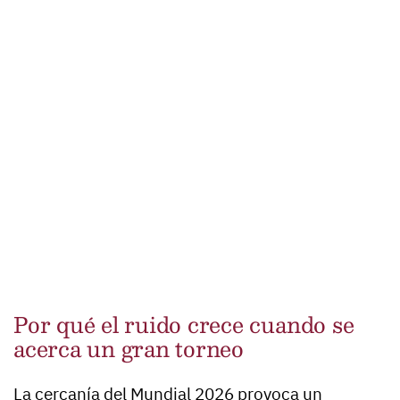
Por qué el ruido crece cuando se
acerca un gran torneo
La cercanía del Mundial 2026 provoca un