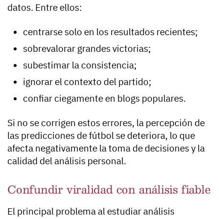
datos. Entre ellos:
centrarse solo en los resultados recientes;
sobrevalorar grandes victorias;
subestimar la consistencia;
ignorar el contexto del partido;
confiar ciegamente en blogs populares.
Si no se corrigen estos errores, la percepción de
las predicciones de fútbol se deteriora, lo que
afecta negativamente la toma de decisiones y la
calidad del análisis personal.
Confundir viralidad con análisis fiable
El principal problema al estudiar análisis