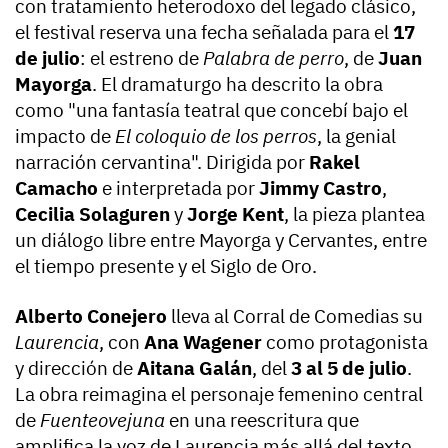
con tratamiento heterodoxo del legado clásico,
el festival reserva una fecha señalada para el
17
de julio
: el estreno de
Palabra de perro
, de
Juan
Mayorga
. El dramaturgo ha descrito la obra
como "una fantasía teatral que concebí bajo el
impacto de
El coloquio de los perros
, la genial
narración cervantina". Dirigida por
Rakel
Camacho
e interpretada por
Jimmy Castro
,
Cecilia Solaguren
y
Jorge Kent
, la pieza plantea
un diálogo libre entre Mayorga y Cervantes, entre
el tiempo presente y el Siglo de Oro.
Alberto Conejero
lleva al Corral de Comedias su
Laurencia
, con
Ana Wagener
como protagonista
y dirección de
Aitana Galán
, del
3 al 5 de julio
.
La obra reimagina el personaje femenino central
de
Fuenteovejuna
en una reescritura que
amplifica la voz de Laurencia más allá del texto