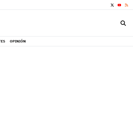
X
RS
YOUTUB
TES
OPINIÓN