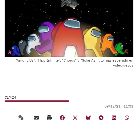
"Among Us", "Halo Infinite", "Chorus" y "Solar Ash", lo más esperado en
videojuegos
CLM24
09/12/21 |
11:31