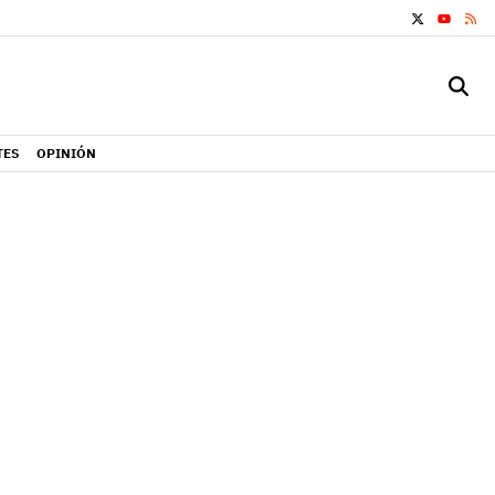
X
RS
YOUTUB
TES
OPINIÓN