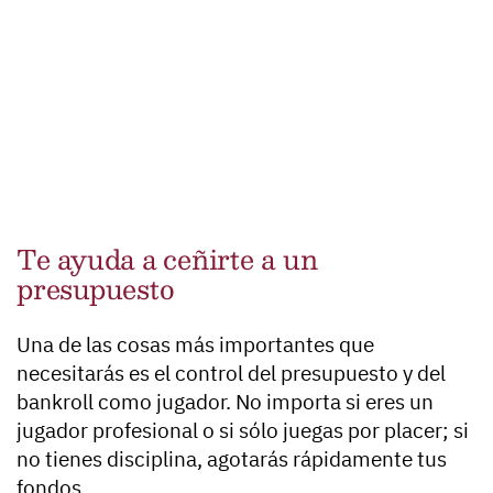
Te ayuda a ceñirte a un
presupuesto
Una de las cosas más importantes que
necesitarás es el control del presupuesto y del
bankroll como jugador. No importa si eres un
jugador profesional o si sólo juegas por placer; si
no tienes disciplina, agotarás rápidamente tus
fondos.