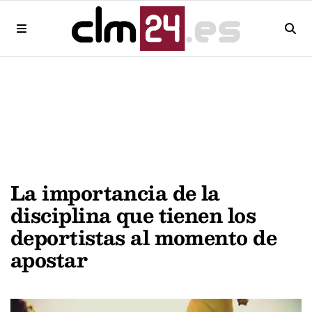
La importancia de la
disciplina que tienen los
deportistas al momento de
apostar