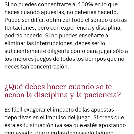
Si no puedes concentrarte al 100% en lo que
haces cuando apuestas, no deberías hacerlo.
Puede ser difícil optimizar todo el sonido u otras
tentaciones, pero con experiencia y disciplina,
podrás hacerlo. Si no puedes enseñarte a
eliminar las interrupciones, debes ser lo
suficientemente diligente como para jugar sólo a
los mejores juegos de todos los tiempos que no
necesitan concentración.
¿Qué debes hacer cuando se te
acaba la disciplina y la paciencia?
Es fácil exagerar el impacto de las apuestas
deportivas en el impulso del juego. Si crees que
ésta es tu situación (ya sea que estés apostando
demasiado, que pierdas demasiado tiempo