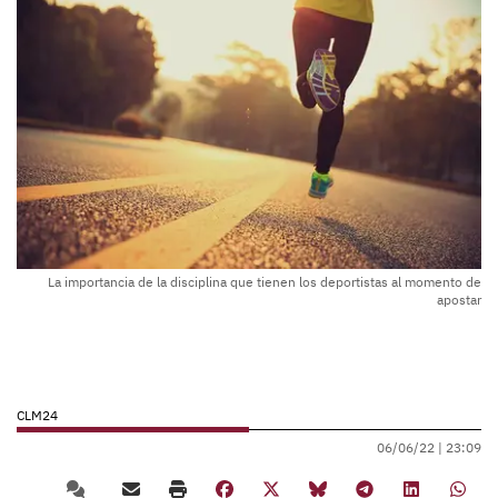
La importancia de la disciplina que tienen los deportistas al momento de
apostar
CLM24
06/06/22 |
23:09