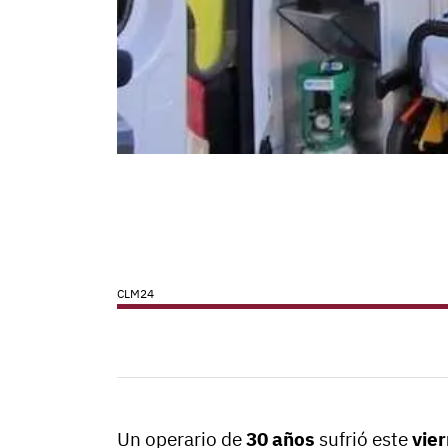
CLM24
Un operario de
30 años
sufrió este
vie