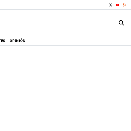
X
RS
YOUTUB
TES
OPINIÓN