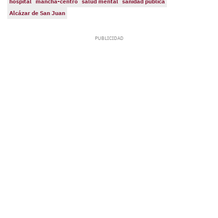
hospital
mancha-centro
salud mental
sanidad pública
Alcázar de San Juan