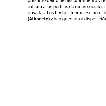
presunto delito de descubrimiento y re
e ilícita a los perfiles de redes social
privadas. Los hechos fueron esclarecid
(Albacete)
y han quedado a disposición