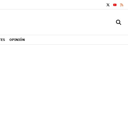
X
RS
YOUTUB
TES
OPINIÓN