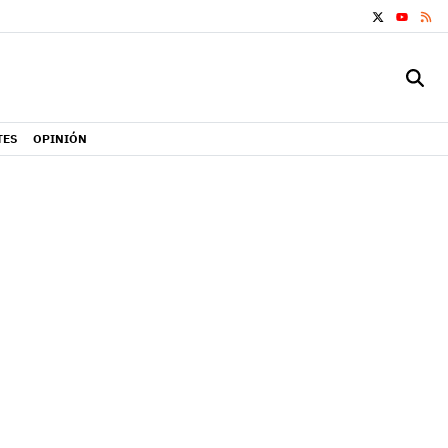
X
RS
YOUTUB
TES
OPINIÓN