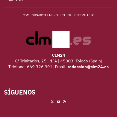
GALERÍAS
COMUNICADOS
HEMEROTECA
BOLETÍN
CONTACTO
CLM24
C/ Trinitarios, 25 - 1ºA | 45003, Toledo (Spain)
Teléfono: 669 326 991| Email:
redaccion@clm24.es
SÍGUENOS
X
RSS
Youtube