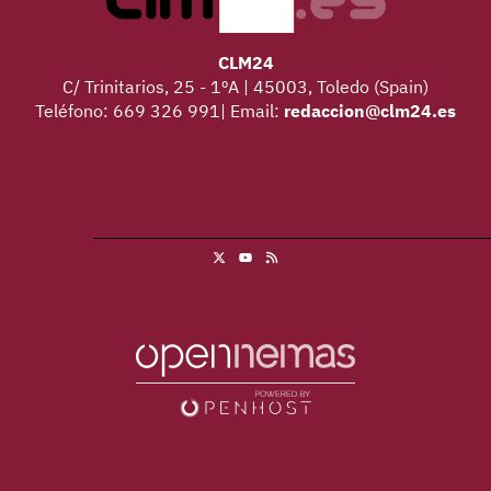
CLM24
C/ Trinitarios, 25 - 1ºA | 45003, Toledo (Spain)
Teléfono: 669 326 991| Email:
redaccion@clm24.es
X
RSS
Youtube