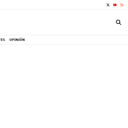
X
RS
YOUTUB
TES
OPINIÓN