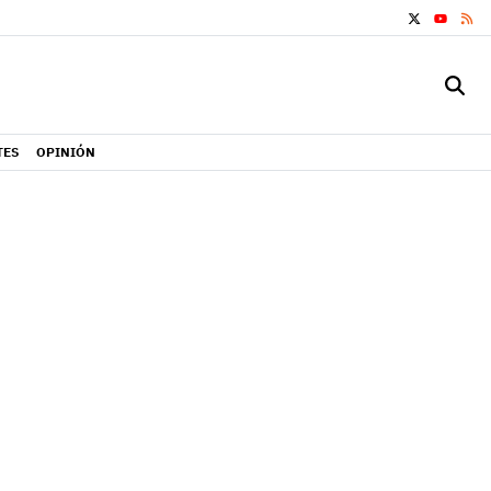
X
RS
YOUTUB
TES
OPINIÓN