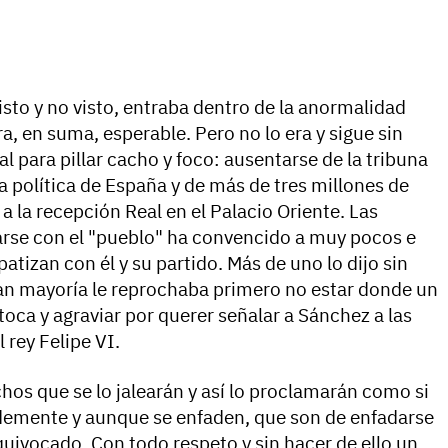
visto y no visto, entraba dentro de la anormalidad
, en suma, esperable. Pero no lo era y sigue sin
l para pillar cacho y foco: ausentarse de la tribuna
a política de España y de más de tres millones de
 la recepción Real en el Palacio Oriente. Las
clarse con el "pueblo" ha convencido a muy pocos e
atizan con él y su partido. Más de uno lo dijo sin
ran mayoría le reprochaba primero no estar donde un
toca y agraviar por querer señalar a Sánchez a las
 rey Felipe VI.
os que se lo jalearán y así lo proclamarán como si
ldemente y aunque se enfaden, que son de enfadarse
quivocado. Con todo respeto y sin hacer de ello un